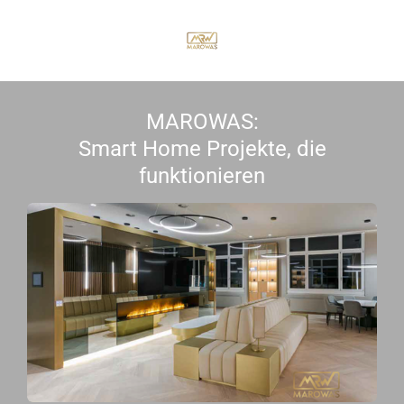
Zum
Hauptinhalt
springen
MAROWAS:
Smart Home Projekte, die
funktionieren