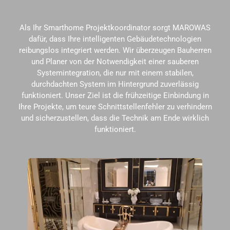
Als Ihr Smarthome Projektkoordinator sorgt MAROWAS
dafür, dass Ihre intelligenten Gebäudetechnologien
reibungslos integriert werden. Wir überzeugen Bauherren
und Planer von der Notwendigkeit einer sauberen
Systemintegration, die nur mit einem stabilen,
durchdachten System im Hintergrund zuverlässig
funktioniert. Unser Ziel ist die frühzeitige Einbindung in
Ihre Projekte, um teure Schnittstellenfehler zu verhindern
und sicherzustellen, dass die Technik am Ende wirklich
funktioniert.